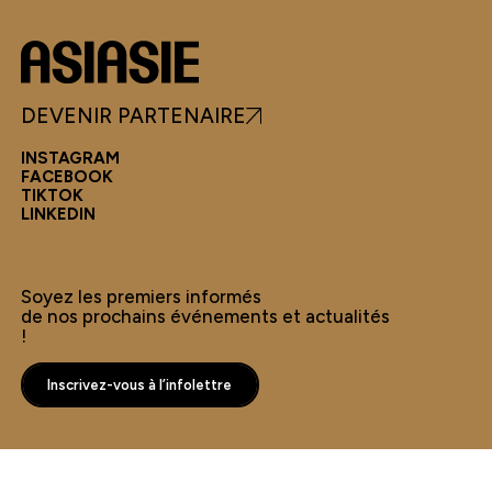
DEVENIR PARTENAIRE
INSTAGRAM
FACEBOOK
TIKTOK
LINKEDIN
Soyez les premiers informés
de nos prochains événements et actualités
!
Inscrivez-vous à l’infolettre
Inscrivez-vous à l’infolettre